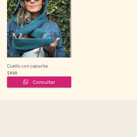
Cuello con capucha
$
930
Este
Consultar
producto
tiene
múltiples
variantes.
Las
opciones
se