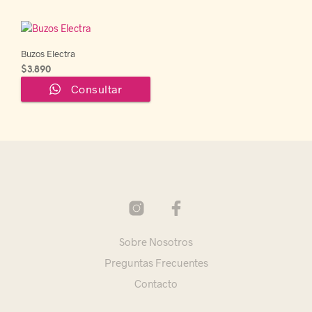
la
página
de
producto
Buzos Electra
$
3.890
Consultar
Sobre Nosotros
Preguntas Frecuentes
Contacto