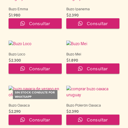
Buzo Emma
Buzo Ipanema
$
1.980
$
2.390
Este
Consultar
Consultar
producto
tiene
múltiples
variantes.
Las
Buzo Loco
Buzo Mei
opciones
$
2.300
$
1.890
se
Este
Consultar
Consultar
pueden
producto
elegir
tiene
en
múltiples
la
variantes.
página
SIN STOCK CONSULTE POR
Las
WHATSAPP
de
opciones
producto
Buzo Oaxaca
Buzo Polerón Oaxaca
se
$
2.290
$
2.390
pueden
Consultar
Consultar
elegir
en