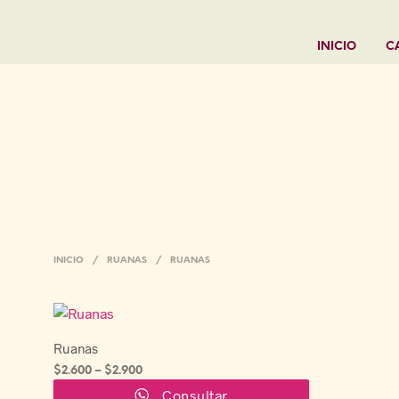
INICIO
C
INICIO
/
RUANAS
/
RUANAS
Ruanas
$
2.600
–
$
2.900
Este
Consultar